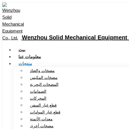
Wenzhou Solid Mechanical Equipment C
بيت
معلومات عنا
منتجات
مضخات والعتاد
مضخات المكبس
المضخات البحرية
الصمامات
المحركات
قطع غيار السفن
قطع غيار المولدات
معدات الأتمتة
مضخات أخرى