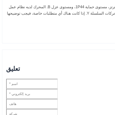
تستخدم الرافعة البرجية من سلسلة YZTD محركًا غير متزامن ثلاثي الأطوار متعدد السرعات متعدد الأقطاب مع جهد مقدر 380V، تردد مقدر 50 هرتز، مستوى حماية 1P44، ومستوى عزل B. المحرك لديه نظام عمل
عالي، مع سرعة متوسطة S3-40% وسرعة منخفضة S3-25%. التركيب والأبعاد الإجمالية لهذه السلسلة من المحركات هي نفس تلك الخاصة بمحركات السلسلة Y. إذا كانت هناك أي متطلبات خاصة، فيجب توضيحها
تعليق