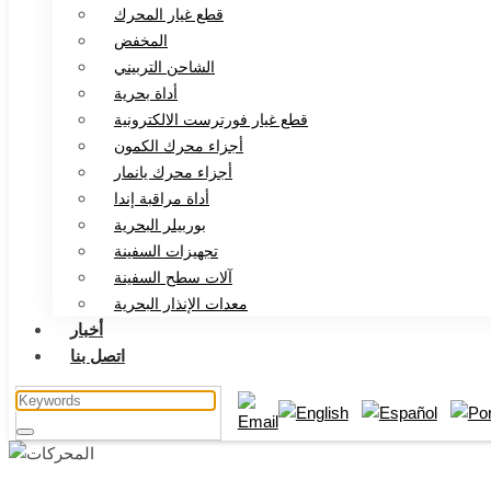
قطع غيار المحرك
المخفض
الشاحن التربيني
أداة بحرية
قطع غيار فورترست الالكترونية
أجزاء محرك الكمون
أجزاء محرك يانمار
أداة مراقبة إندا
بوربيلر البحرية
تجهيزات السفينة
آلات سطح السفينة
معدات الإنذار البحرية
أخبار
اتصل بنا