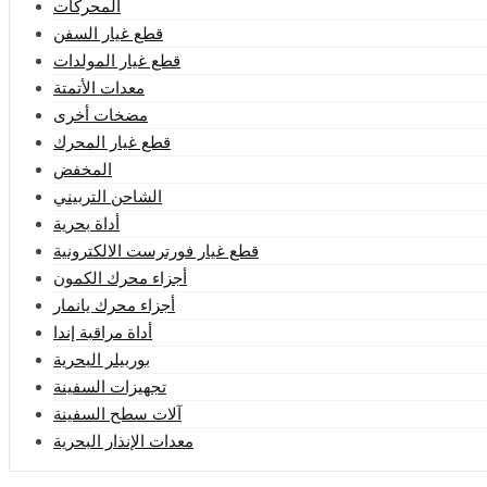
المحركات
قطع غيار السفن
قطع غيار المولدات
معدات الأتمتة
مضخات أخرى
قطع غيار المحرك
المخفض
الشاحن التربيني
أداة بحرية
قطع غيار فورترست الالكترونية
أجزاء محرك الكمون
أجزاء محرك يانمار
أداة مراقبة إندا
بوربيلر البحرية
تجهيزات السفينة
آلات سطح السفينة
معدات الإنذار البحرية