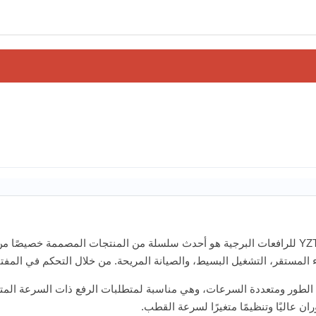
إن المحرك غير المتزامن ثلاثي الأطوار متعدد السرعات من سلسلة YZTD للرافعات البرجية هو أحدث سلسلة 
لأداء المستقر، التشغيل البسيط، والصيانة المريحة. من خلال التحكم في ا
 YZTD محركات غير متزامنة ثلاثية الطور ومتعددة السرعات، وهي مناسبة لمتطلبات الرفع ذات
ن عاليًا وتنظيمًا متغيرًا لسرعة القطب.