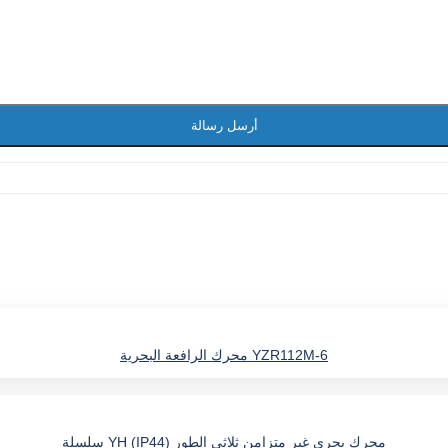
أرسل رسالة
محرك الرافعة البحرية YZR112M-6
سلسلة YH (IP44) محرك بحري غير متزامن ثلاثي الطور