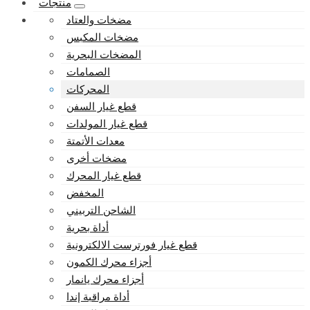
منتجات
مضخات والعتاد
مضخات المكبس
المضخات البحرية
الصمامات
المحركات
قطع غيار السفن
قطع غيار المولدات
معدات الأتمتة
مضخات أخرى
قطع غيار المحرك
المخفض
الشاحن التربيني
أداة بحرية
قطع غيار فورترست الالكترونية
أجزاء محرك الكمون
أجزاء محرك يانمار
أداة مراقبة إندا