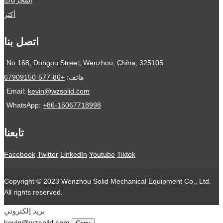
المحركات
أكثر
اتصل بنا
No.168, Dongou Street, Wenzhou, China, 325105
هاتف:
+86-577-67909150
Email:
kevin@wzsolid.com
WhatsApp:
+86-15067718998
تابعنا
Facebook
Twitter
LinkedIn
Youtube
Tiktok
Copyright © 2023 Wenzhou Solid Mechanical Equipment Co., Ltd.
All rights reserved.
بريد إلكتروني
kevin@wzsolid.com