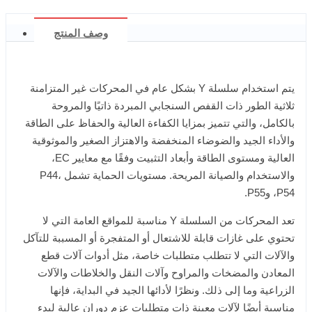
وصف المنتج
يتم استخدام سلسلة Y بشكل عام في المحركات غير المتزامنة
ثلاثية الطور ذات القفص السنجابي المبردة ذاتيًا والمروحة
بالكامل، والتي تتميز بمزايا الكفاءة العالية والحفاظ على الطاقة
والأداء الجيد والضوضاء المنخفضة والاهتزاز الصغير والموثوقية
العالية ومستوى الطاقة وأبعاد التثبيت وفقًا مع معايير EC،
والاستخدام والصيانة المريحة. مستويات الحماية تشمل P44،
P54، وP55.
تعد المحركات من السلسلة Y مناسبة للمواقع العامة التي لا
تحتوي على غازات قابلة للاشتعال أو المتفجرة أو المسببة للتآكل
والآلات التي لا تتطلب متطلبات خاصة، مثل أدوات آلات قطع
المعادن والمضخات والمراوح وآلات النقل والخلاطات والآلات
الزراعية وما إلى ذلك. ونظرًا لأدائها الجيد في البداية، فإنها
مناسبة أيضًا لآلات معينة ذات متطلبات عزم دوران عالية لبدء