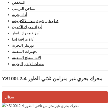
المخفض
الشاحن التربيني
أداة بحرية
قطع غيار فورترست الالكترونية
أجزاء محرك الكمون
أجزاء محرك يانمار
أداة مراقبة إندا
بوربيلر البحرية
تجهيزات السفينة
آلات سطح السفينة
معدات الإنذار البحرية
YS100L2-4 محرك بحري غير متزامن ثلاثي الطور
سؤال