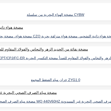
مضخة الهواء البحرية من سلسلة CYBW
هواء، مضخة بحرية CZQ مضخة هواء ذاتية التشحيم، مضخة هواء منزلقة بحرية
CPT مضخة نفاثة من الحديد الزهر والنحاس والفولاذ المقاوم للصدأ مضخة التكسير البحرية
خزان مياه الضغط المجمع ZYG1.0
سلسلة WQ 440V60HZ مضخة مياه الصرف الصحي البحرية غير المسدودة