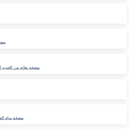
مضخة 
المضخة النفاثة البحرية /CPJ/FC-ER
مضخة مياه الصرف الصحي من 