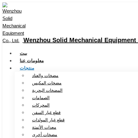
Wenzhou Solid Mechanical Equipment C
بيت
معلومات عنا
منتجات
مضخات والعتاد
مضخات المكبس
المضخات البحرية
الصمامات
المحركات
قطع غيار السفن
قطع غيار المولدات
معدات الأتمتة
مضخات أخرى