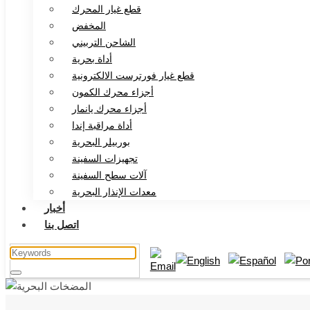
قطع غيار المحرك
المخفض
الشاحن التربيني
أداة بحرية
قطع غيار فورترست الالكترونية
أجزاء محرك الكمون
أجزاء محرك يانمار
أداة مراقبة إندا
بوربيلر البحرية
تجهيزات السفينة
آلات سطح السفينة
معدات الإنذار البحرية
أخبار
اتصل بنا