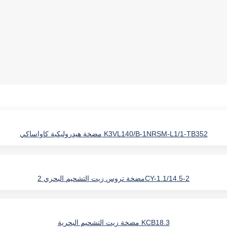
مضخة هيدروليكية كاواساكي K3VL140/B-1NRSM-L1/1-TB352
مضخة تروس زيت التشحيم البحري 2CY-1.1/14.5-2
مضخة زيت التشحيم البحرية KCB18.3