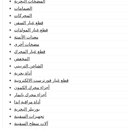
المضخات البحرية
الصمامات
المحركات
قطع غيار السفن
قطع غيار المولدات
معدات الأتمتة
مضخات أخرى
قطع غيار المحرك
المخفض
الشاحن التربيني
أداة بحرية
قطع غيار فورترست الالكترونية
أجزاء محرك الكمون
أجزاء محرك يانمار
أداة مراقبة إندا
بوربيلر البحرية
تجهيزات السفينة
آلات سطح السفينة