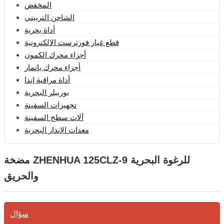
المخفض
الشاحن التربيني
أداة بحرية
قطع غيار فورترست الالكترونية
أجزاء محرك الكمون
أجزاء محرك يانمار
أداة مراقبة إندا
بوربيلر البحرية
تجهيزات السفينة
آلات سطح السفينة
معدات الإنذار البحرية
مضخة ZHENHUA 125CLZ-9 للرغوة البحرية
والحريق
سؤال