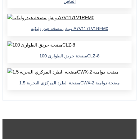
الحاقن
ونش مضخة هيدروليكية A7V117LV1RFM0
مضخة حريق الطوارئ 100CLZ-8
مضخة الطرد المركزي البحرية 1.5CWX-2 مضخة دوامية