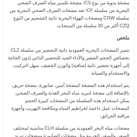
مضخة يدوية من نوع CS؛ مضخة تكسير مياه الصرف الصحي
البحرية من سلسلة CF؛ تعد مضخات الصرف الصحي البحرية من
سلسلة CGW ومضخات الهواء البحرية ذاتية التشحيم من النوع
CZQ أكثر من 20 سلسلة من المنتجات.
ملخص
تتميز المضخات البحرية العمودية ذاتية التحضير من سلسلة CLZ
بخصائص الحجم الصغير والأداء الجيد للتحضير الذاتي (دون الحاجة
إلى أجهزة تحضير ذاتية إضافية) والوزن الخفيف. سهل التركيب
والاستخدام والصيانة.
يتم استخدام هذه المضخة كمضخة آسن، صابورة، مضخة حريق،
بالإضافة إلى مضخة لتبريد مياه البحر العذبة والصرف الصحي.
يمكن استخدام هذه السلسلة من المضخات كبيرة الحجم
كمضخات عمل داعمة لخراطيم المياه ومكافحة التهريب وأجهزة
مراقبة الحرائق.
مضخات مياه البحر العمودية من سلسلة CLH مناسبة لمختلف
السفن والسفن الحربية مثل مضخات الصابورة ومضخات تبريد