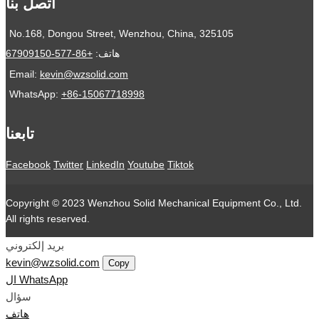
اتصل بنا
No.168, Dongou Street, Wenzhou, China, 325105
هاتف:
+86-577-67909150
Email:
kevin@wzsolid.com
WhatsApp:
+86-15067718998
تابعنا
Facebook
Twitter
LinkedIn
Youtube
Tiktok
Copyright © 2023 Wenzhou Solid Mechanical Equipment Co., Ltd.
All rights reserved.
بريد إلكتروني
kevin@wzsolid.com
Copy
ال WhatsApp
سؤال
هاتف