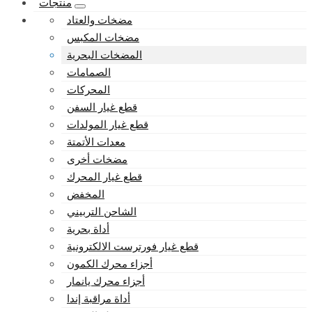
منتجات
مضخات والعتاد
مضخات المكبس
المضخات البحرية
الصمامات
المحركات
قطع غيار السفن
قطع غيار المولدات
معدات الأتمتة
مضخات أخرى
قطع غيار المحرك
المخفض
الشاحن التربيني
أداة بحرية
قطع غيار فورترست الالكترونية
أجزاء محرك الكمون
أجزاء محرك يانمار
أداة مراقبة إندا