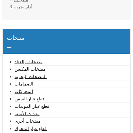
أداة بحرية
منتجات
مضخات والعتاد
مضخات المكبس
المضخات البحرية
الصمامات
المحركات
قطع غيار السفن
قطع غيار المولدات
معدات الأتمتة
مضخات أخرى
قطع غيار المحرك