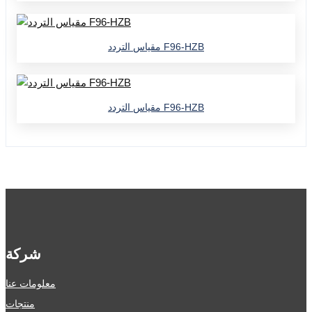
مقياس التردد F96-HZB
مقياس التردد F96-HZB
شركة
معلومات عنا
منتجات