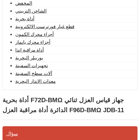
المخفض
الشاحن التربيني
أداة بحرية
قطع غيار فورترست الالكترونية
أجزاء محرك الكمون
أجزاء محرك يانمار
أداة مراقبة إندا
بوربيلر البحرية
تجهيزات السفينة
آلات سطح السفينة
معدات الإنذار البحرية
أداة بحرية F72D-BMΩ جهاز قياس العزل ثنائي
الدائرة أداة مراقبة العزل F96D-BMΩ JDB-11
سؤال