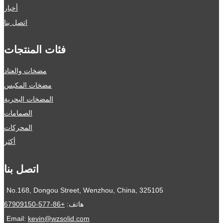
أخبار
اتصل بنا
فئات المنتجات
مضخات والعتاد
مضخات المكبس
المضخات البحرية
الصمامات
المحركات
أكثر
اتصل بنا
No.168, Dongou Street, Wenzhou, China, 325105
هاتف:
+86-577-67909150
Email:
kevin@wzsolid.com