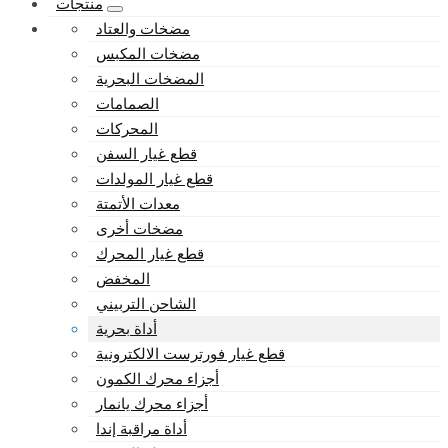
منتجات
مضخات والعتاد
مضخات المكبس
المضخات البحرية
الصمامات
المحركات
قطع غيار السفن
قطع غيار المولدات
معدات الأتمتة
مضخات أخرى
قطع غيار المحرك
المخفض
الشاحن التربيني
أداة بحرية
قطع غيار فورترست الالكترونية
أجزاء محرك الكمون
أجزاء محرك يانمار
أداة مراقبة إندا