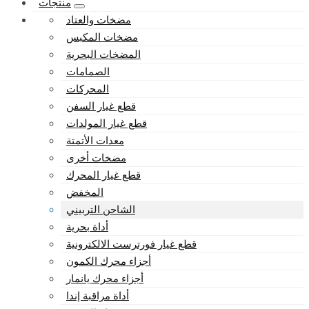
منتجات
مضخات والعتاد
مضخات المكبس
المضخات البحرية
الصمامات
المحركات
قطع غيار السفن
قطع غيار المولدات
معدات الأتمتة
مضخات أخرى
قطع غيار المحرك
المخفض
الشاحن التربيني
أداة بحرية
قطع غيار فورترست الالكترونية
أجزاء محرك الكمون
أجزاء محرك يانمار
أداة مراقبة إندا