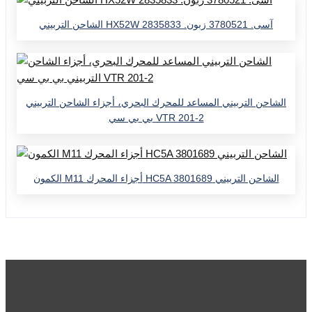
الشاحن التربيني HX52W آسى. 3780521 زبون. 2835833
الشاحن التربيني المساعد للمحرك البحري، أجزاء الشاحن التربيني
بي بي سي VTR 201-2
الكمون M11 أجزاء المحرك HC5A الشاحن التربيني 3801689