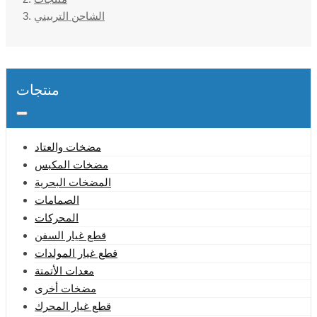
الشاحن التربيني
منتجات
مضخات والعتاد
مضخات المكبس
المضخات البحرية
الصمامات
المحركات
قطع غيار السفن
قطع غيار المولدات
معدات الأتمتة
مضخات أخرى
قطع غيار المحرك