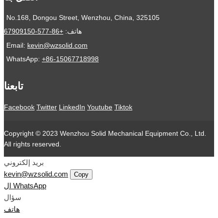
No.168, Dongou Street, Wenzhou, China, 325105
هاتف:
+86-577-67909150
Email:
kevin@wzsolid.com
WhatsApp:
+86-15067718998
تابعنا
Facebook
Twitter
LinkedIn
Youtube
Tiktok
Copyright © 2023 Wenzhou Solid Mechanical Equipment Co., Ltd.
All rights reserved.
بريد إلكتروني
kevin@wzsolid.com
Copy
ال WhatsApp
سؤال
هاتف