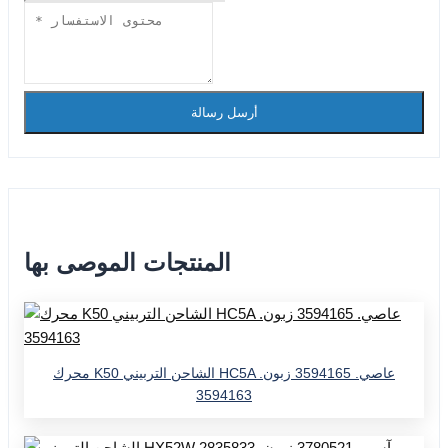
أرسل رسالة
المنتجات الموصى بها
محرك K50 الشاحن التربيني HC5A عاصي. 3594165 زبون.
3594163