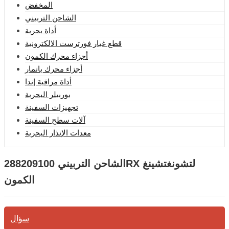
المخفض
الشاحن التربيني
أداة بحرية
قطع غيار فورترست الالكترونية
أجزاء محرك الكمون
أجزاء محرك يانمار
أداة مراقبة إندا
بوربيلر البحرية
تجهيزات السفينة
آلات سطح السفينة
معدات الإنذار البحرية
الشاحن التربيني 288209100RX لتشونغتشينغ
الكمون
سؤال