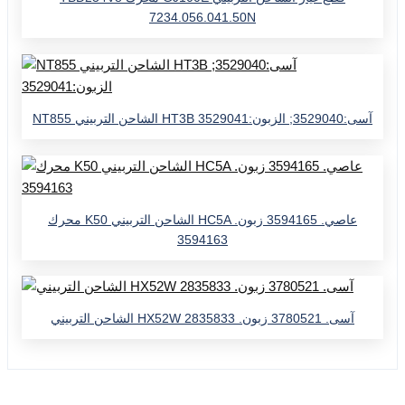
7234.056.041.50N
NT855 الشاحن التربيني HT3B آسى:3529040; الزبون:3529041
محرك K50 الشاحن التربيني HC5A عاصي. 3594165 زبون.
3594163
الشاحن التربيني HX52W آسى. 3780521 زبون. 2835833