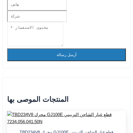
أرسل رسالة
المنتجات الموصى بها
TBD234V8 محرك GJ100E قطع غيار الشاحن التربيني