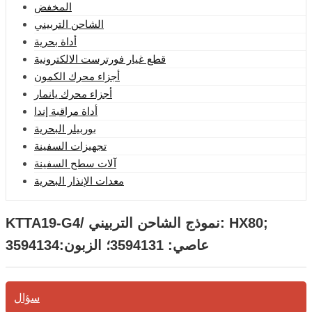
المخفض
الشاحن التربيني
أداة بحرية
قطع غيار فورترست الالكترونية
أجزاء محرك الكمون
أجزاء محرك يانمار
أداة مراقبة إندا
بوربيلر البحرية
تجهيزات السفينة
آلات سطح السفينة
معدات الإنذار البحرية
KTTA19-G4/ نموذج الشاحن التربيني: HX80;
عاصي: 3594131؛ الزبون:3594134
سؤال