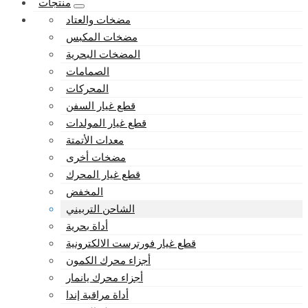
منتجات
مضخات والعتاد
مضخات المكبس
المضخات البحرية
الصمامات
المحركات
قطع غيار السفن
قطع غيار المولدات
معدات الأتمتة
مضخات أخرى
قطع غيار المحرك
المخفض
الشاحن التربيني
أداة بحرية
قطع غيار فورترست الالكترونية
أجزاء محرك الكمون
أجزاء محرك يانمار
أداة مراقبة إندا