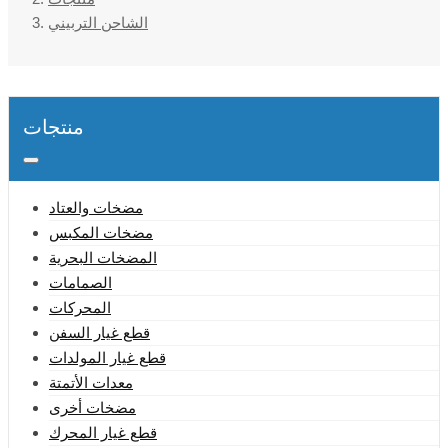
الشاحن التربيني
منتجات
مضخات والعتاد
مضخات المكبس
المضخات البحرية
الصمامات
المحركات
قطع غيار السفن
قطع غيار المولدات
معدات الأتمتة
مضخات أخرى
قطع غيار المحرك