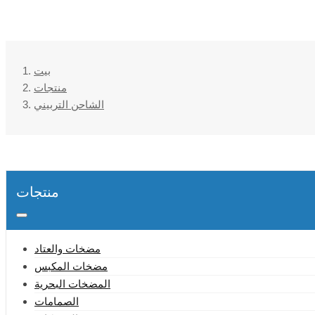
بيت
منتجات
الشاحن التربيني
منتجات
مضخات والعتاد
مضخات المكبس
المضخات البحرية
الصمامات