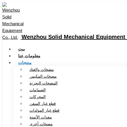
Wenzhou Solid Mechanical Equipment C
بيت
معلومات عنا
منتجات
مضخات والعتاد
مضخات المكبس
المضخات البحرية
الصمامات
المحركات
قطع غيار السفن
قطع غيار المولدات
معدات الأتمتة
مضخات أخرى