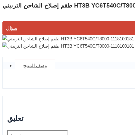
يني HT3B YC6T540C/T8000-1118100181
سؤال
وصف المنتج
تعليق