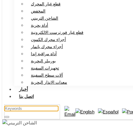
قطع غيار المحرك
المخفض
الشاحن التربيني
أداة بحرية
قطع غيار فورترست الالكترونية
أجزاء محرك الكمون
أجزاء محرك يانمار
أداة مراقبة إندا
بوربيلر البحرية
تجهيزات السفينة
آلات سطح السفينة
معدات الإنذار البحرية
أخبار
اتصل بنا