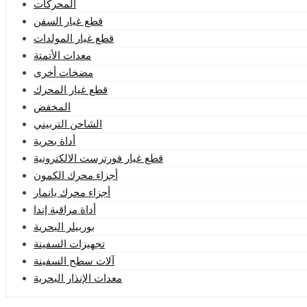
المحركات
قطع غيار السفن
قطع غيار المولدات
معدات الأتمتة
مضخات أخرى
قطع غيار المحرك
المخفض
الشاحن التربيني
أداة بحرية
قطع غيار فورترست الالكترونية
أجزاء محرك الكمون
أجزاء محرك يانمار
أداة مراقبة إندا
بوربيلر البحرية
تجهيزات السفينة
آلات سطح السفينة
معدات الإنذار البحرية