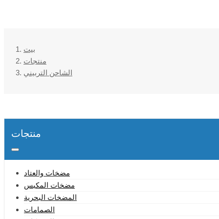
بيت
منتجات
الشاحن التربيني
منتجات
مضخات والعتاد
مضخات المكبس
المضخات البحرية
الصمامات