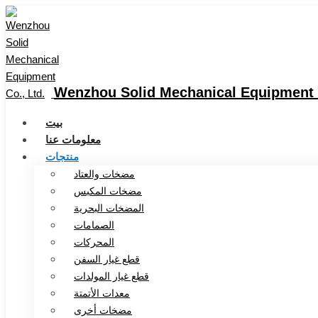
Wenzhou Solid Mechanical Equipment C
بيت
معلومات عنا
منتجات
مضخات والعتاد
مضخات المكبس
المضخات البحرية
الصمامات
المحركات
قطع غيار السفن
قطع غيار المولدات
معدات الأتمتة
مضخات أخرى