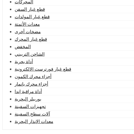
المحركات
قطع غيار السفن
قطع غيار المولدات
معدات الأتمتة
مضخات أخرى
قطع غيار المحرك
المخفض
الشاحن التربيني
أداة بحرية
قطع غيار فورترست الالكترونية
أجزاء محرك الكمون
أجزاء محرك يانمار
أداة مراقبة إندا
بوربيلر البحرية
تجهيزات السفينة
آلات سطح السفينة
معدات الإنذار البحرية