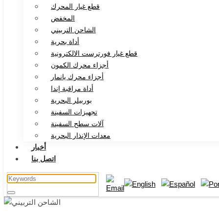
قطع غيار المحرك
المخفض
الشاحن التربيني
أداة بحرية
قطع غيار فورترست الالكترونية
أجزاء محرك الكمون
أجزاء محرك يانمار
أداة مراقبة إندا
بوربيلر البحرية
تجهيزات السفينة
آلات سطح السفينة
معدات الإنذار البحرية
أخبار
اتصل بنا