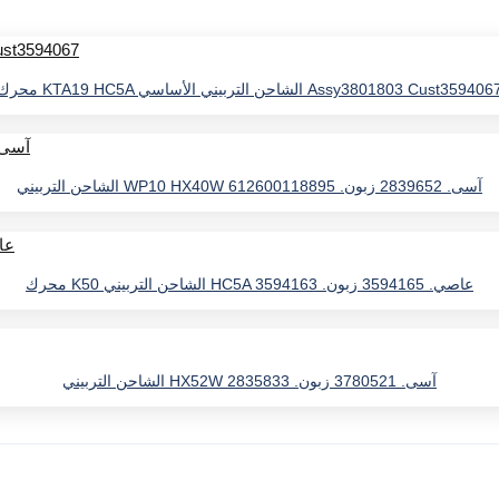
رك KTA19 HC5A الشاحن التربيني الأساسي Assy3801803 Cust3594067
الشاحن التربيني WP10 HX40W آسى. 2839652 زبون. 612600118895
محرك K50 الشاحن التربيني HC5A عاصي. 3594165 زبون. 3594163
الشاحن التربيني HX52W آسى. 3780521 زبون. 2835833