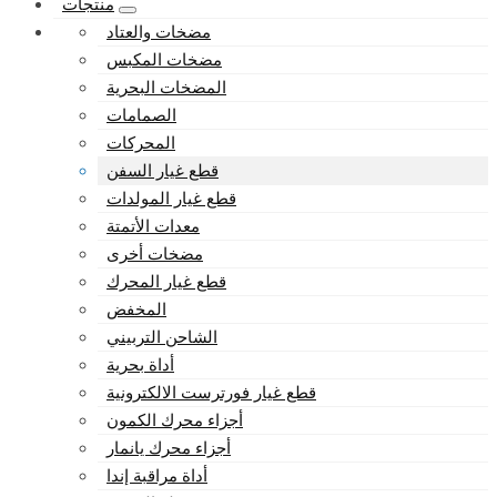
منتجات
مضخات والعتاد
مضخات المكبس
المضخات البحرية
الصمامات
المحركات
قطع غيار السفن
قطع غيار المولدات
معدات الأتمتة
مضخات أخرى
قطع غيار المحرك
المخفض
الشاحن التربيني
أداة بحرية
قطع غيار فورترست الالكترونية
أجزاء محرك الكمون
أجزاء محرك يانمار
أداة مراقبة إندا