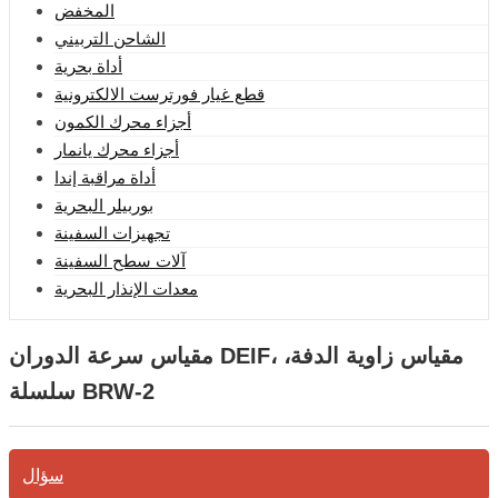
المخفض
الشاحن التربيني
أداة بحرية
قطع غيار فورترست الالكترونية
أجزاء محرك الكمون
أجزاء محرك يانمار
أداة مراقبة إندا
بوربيلر البحرية
تجهيزات السفينة
آلات سطح السفينة
معدات الإنذار البحرية
مقياس سرعة الدوران DEIF، مقياس زاوية الدفة،
سلسلة BRW-2
سؤال