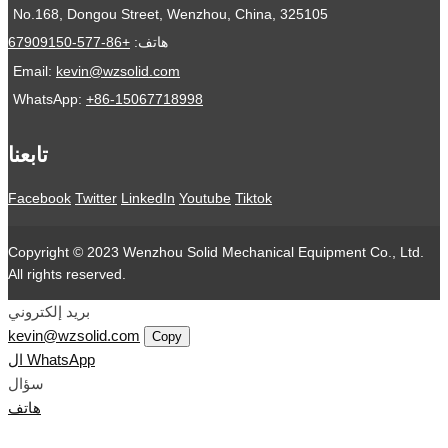
No.168, Dongou Street, Wenzhou, China, 325105
هاتف:
+86-577-67909150
Email:
kevin@wzsolid.com
WhatsApp:
+86-15067718998
تابعنا
Facebook
Twitter
LinkedIn
Youtube
Tiktok
Copyright © 2023 Wenzhou Solid Mechanical Equipment Co., Ltd.
All rights reserved.
بريد إلكتروني
kevin@wzsolid.com
Copy
ال WhatsApp
سؤال
هاتف