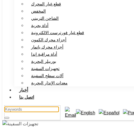
قطع غيار المحرك
المخفض
الشاحن التربيني
أداة بحرية
قطع غيار فورترست الالكترونية
أجزاء محرك الكمون
أجزاء محرك يانمار
أداة مراقبة إندا
بوربيلر البحرية
تجهيزات السفينة
آلات سطح السفينة
معدات الإنذار البحرية
أخبار
اتصل بنا