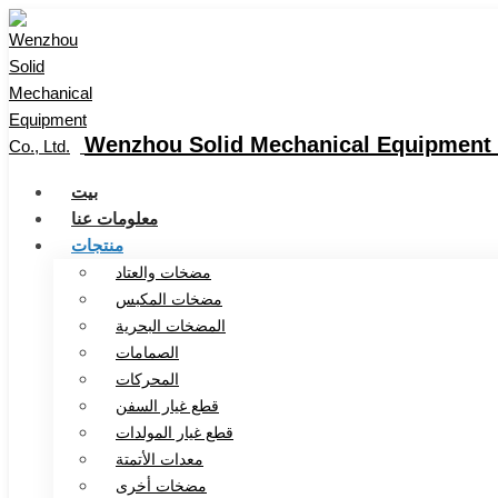
Wenzhou Solid Mechanical Equipment C
بيت
معلومات عنا
منتجات
مضخات والعتاد
مضخات المكبس
المضخات البحرية
الصمامات
المحركات
قطع غيار السفن
قطع غيار المولدات
معدات الأتمتة
مضخات أخرى