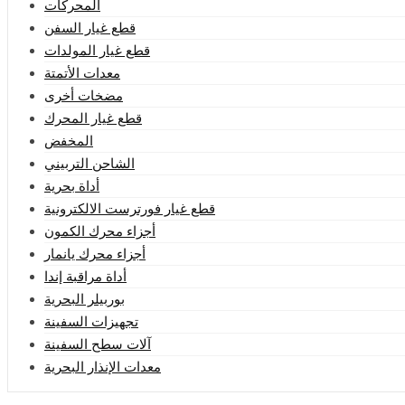
المحركات
قطع غيار السفن
قطع غيار المولدات
معدات الأتمتة
مضخات أخرى
قطع غيار المحرك
المخفض
الشاحن التربيني
أداة بحرية
قطع غيار فورترست الالكترونية
أجزاء محرك الكمون
أجزاء محرك يانمار
أداة مراقبة إندا
بوربيلر البحرية
تجهيزات السفينة
آلات سطح السفينة
معدات الإنذار البحرية