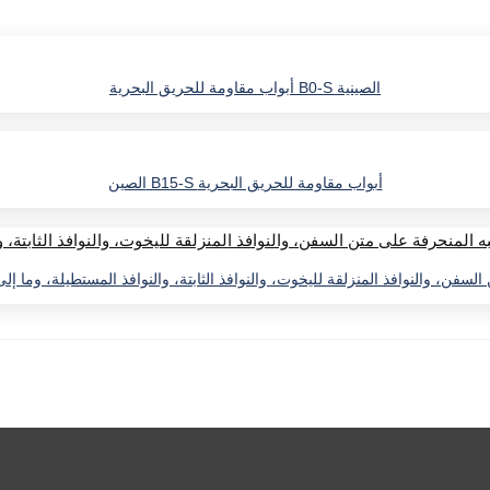
أبواب مقاومة للحريق البحرية B0-S الصينية
الصين B15-S أبواب مقاومة للحريق البحرية
لسفن، والنوافذ المنزلقة لليخوت، والنوافذ الثابتة، والنوافذ المستطيلة، وما إ