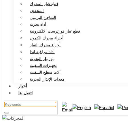
قطع غيار المحرك
المخفض
الشاحن التربيني
أداة بحرية
قطع غيار فورترست الالكترونية
أجزاء محرك الكمون
أجزاء محرك يانمار
أداة مراقبة إندا
بوربيلر البحرية
تجهيزات السفينة
آلات سطح السفينة
معدات الإنذار البحرية
أخبار
اتصل بنا