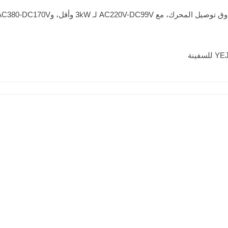
أقل، وAC380-DC170V لـ 4kW وما فوق.