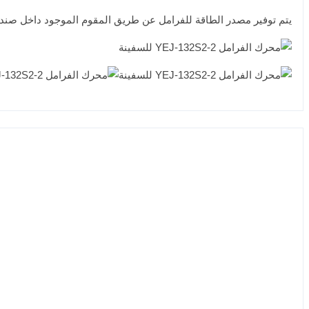
يتم توفير مصدر الطاقة للفرامل عن طريق المقوم الموجود داخل صندوق توصيل المحرك، مع AC220V-DC99V لـ 3kW و