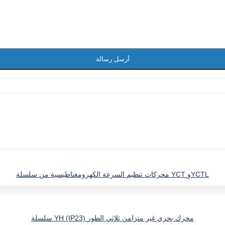
أرسل رسالة
محركات تنظيم السرعة الكهرومغناطيسية من سلسلة YCT وYCTL
سلسلة YH (IP23) محرك بحري غير متزامن ثلاثي الطور