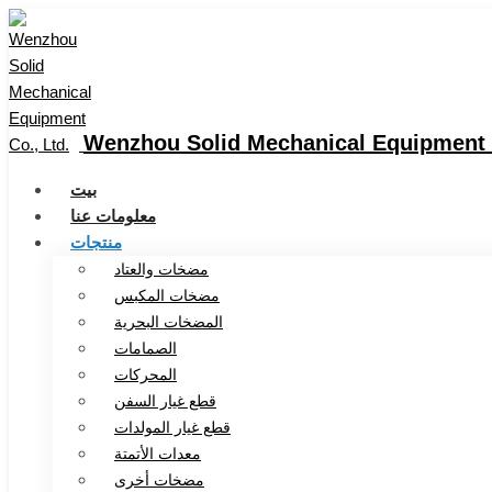
Wenzhou Solid Mechanical Equipment C
بيت
معلومات عنا
منتجات
مضخات والعتاد
مضخات المكبس
المضخات البحرية
الصمامات
المحركات
قطع غيار السفن
قطع غيار المولدات
معدات الأتمتة
مضخات أخرى