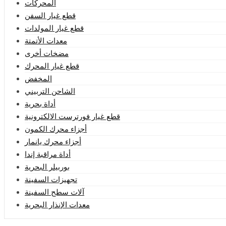
المحركات
قطع غيار السفن
قطع غيار المولدات
معدات الأتمتة
مضخات أخرى
قطع غيار المحرك
المخفض
الشاحن التربيني
أداة بحرية
قطع غيار فورترست الالكترونية
أجزاء محرك الكمون
أجزاء محرك يانمار
أداة مراقبة إندا
بوربيلر البحرية
تجهيزات السفينة
آلات سطح السفينة
معدات الإنذار البحرية