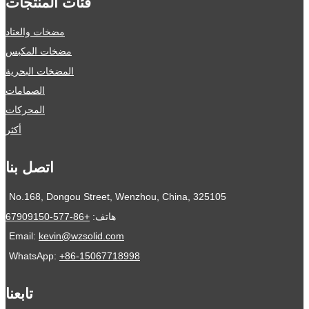
فئات المنتجات
مضخات والعتاد
مضخات المكبس
المضخات البحرية
الصمامات
المحركات
أكثر
اتصل بنا
No.168, Dongou Street, Wenzhou, China, 325105
هاتف:
+86-577-67909150
Email:
kevin@wzsolid.com
WhatsApp:
+86-15067718998
تابعنا