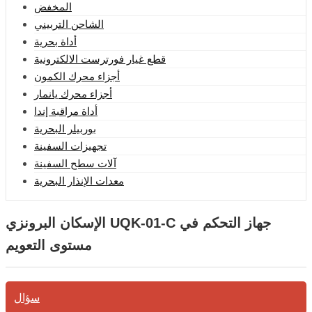
المخفض
الشاحن التربيني
أداة بحرية
قطع غيار فورترست الالكترونية
أجزاء محرك الكمون
أجزاء محرك يانمار
أداة مراقبة إندا
بوربيلر البحرية
تجهيزات السفينة
آلات سطح السفينة
معدات الإنذار البحرية
الإسكان البرونزي UQK-01-C جهاز التحكم في
مستوى التعويم
سؤال