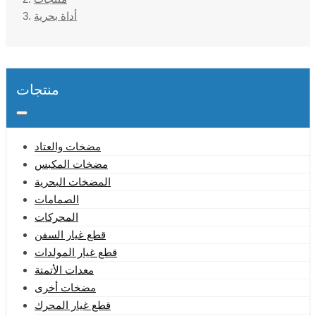
أداة بحرية
منتجات
مضخات والعتاد
مضخات المكبس
المضخات البحرية
الصمامات
المحركات
قطع غيار السفن
قطع غيار المولدات
معدات الأتمتة
مضخات أخرى
قطع غيار المحرك