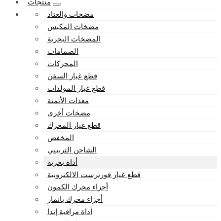
منتجات
مضخات والعتاد
مضخات المكبس
المضخات البحرية
الصمامات
المحركات
قطع غيار السفن
قطع غيار المولدات
معدات الأتمتة
مضخات أخرى
قطع غيار المحرك
المخفض
الشاحن التربيني
أداة بحرية
قطع غيار فورترست الالكترونية
أجزاء محرك الكمون
أجزاء محرك يانمار
أداة مراقبة إندا