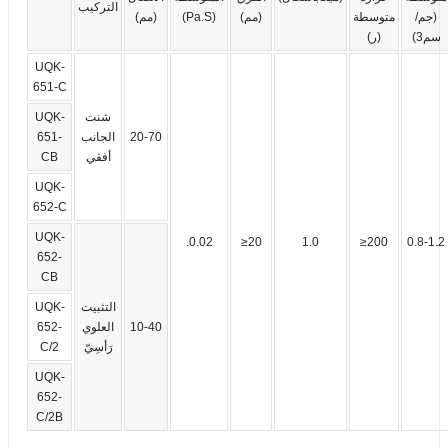
التركيب
(جم/
متوسطة
(مم)
(Pa.S)
(مم)
سم3)
(ر)
UQK-
651-C
شنت
UQK-
20-70
الجانب
651-
أفقي
CB
UQK-
652-C
UQK-
.0.02
≥20
1.0
≥200
0.8-1.2
652-
CB
التثبيت
UQK-
10-40
العلوي
652-
رَأسِيّ
C/2
UQK-
652-
C/2B