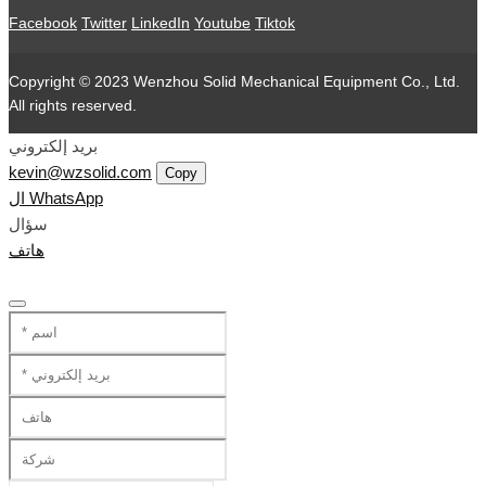
Facebook
Twitter
LinkedIn
Youtube
Tiktok
Copyright © 2023 Wenzhou Solid Mechanical Equipment Co., Ltd.
All rights reserved.
بريد إلكتروني
kevin@wzsolid.com
Copy
ال WhatsApp
سؤال
هاتف