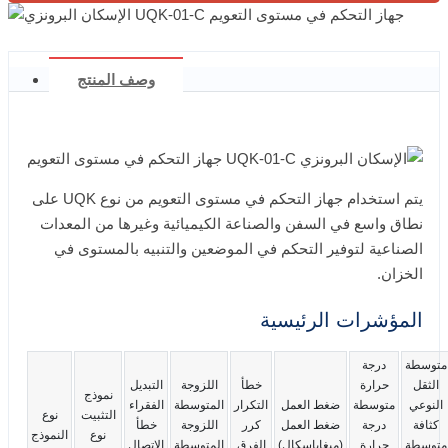
وصف المنتج
يتم استخدام جهاز التحكم في مستوى التعويم من نوع UQK على
نطاق واسع في السفن والصناعة الكيميائية وغيرها من المعدات
الصناعية لتوفير التحكم في الموضعين والتنبيه بالمستوى في
الخزان.
المؤشرات الرئيسية
متوسطة
درجة
الثقل
حرارة
خطأ
اللزوجة
التبديل
نموذج
النوعي
متوسطة
ضغط العمل
التكرار
المتوسطة
الفقراء
التثبيت
نوع
كثافة
درجة
ضغط العمل
كرر
اللزوجة
خطأ
نوع
النموذج
متوسطة
حرارة
(ميغاباسكال)
الفرق
المتوسطة
الاتصال