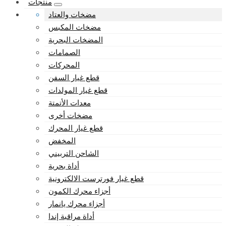
منتجات
مضخات والعتاد
مضخات المكبس
المضخات البحرية
الصمامات
المحركات
قطع غيار السفن
قطع غيار المولدات
معدات الأتمتة
مضخات أخرى
قطع غيار المحرك
المخفض
الشاحن التربيني
أداة بحرية
قطع غيار فورترست الالكترونية
أجزاء محرك الكمون
أجزاء محرك يانمار
أداة مراقبة إندا