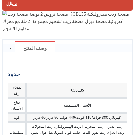
سؤال
وصف المنتج
حدود
نموذج
KCB135
رقم.
جناح
الأسنان المستقيمة
الأسنان
كهربائي 380 فولت/415 فولت/440 فولت 50 هرتز/60 هرتز
قوة
زيت الديزل، زيت المحرك، الزيت الهيدروليكي، زيت المحولات،
زبدة الغراء، زيت بذور اللفت، حليب فول الصويا، تفل فول الصويا،
التطبيقات