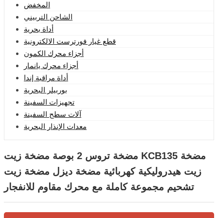
المخفض
الشاحن التربيني
أداة بحرية
قطع غيار فورترست الالكترونية
أجزاء محرك الكمون
أجزاء محرك يانمار
أداة مراقبة إندا
بوربيلر البحرية
تجهيزات السفينة
آلات سطح السفينة
معدات الإنذار البحرية
مضخة تروس 2 بوصة مضخة زيت KCB135 مضخة
زيت هيدروليكية كهربائية مضخة ديزل مضخة زيت
تشحيم مجموعة كاملة مع محرك مقاوم للانفجار