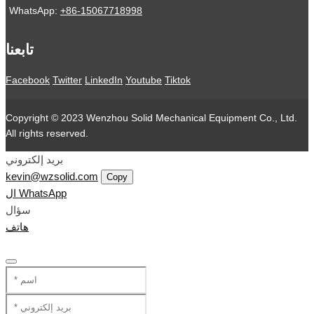
WhatsApp:
+86-15067718998
تابعنا
Facebook
Twitter
LinkedIn
Youtube
Tiktok
Copyright © 2023 Wenzhou Solid Mechanical Equipment Co., Ltd.
All rights reserved.
بريد إلكتروني
kevin@wzsolid.com
Copy
ال WhatsApp
سؤال
هاتف