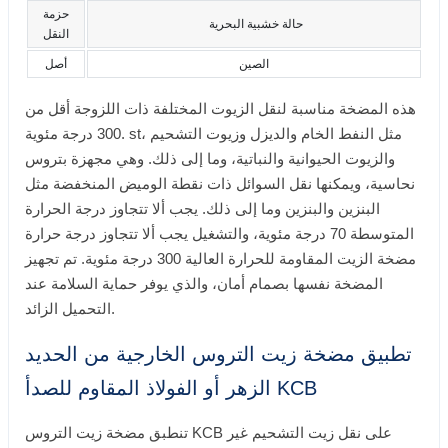
حزمة
حالة خشبية البحرية
النقل
الصين
أصل
هذه المضخة مناسبة لنقل الزيوت المختلفة ذات اللزوجة أقل من
300 درجة مئوية. st، مثل النفط الخام والديزل وزيوت التشحيم
والزيوت الحيوانية والنباتية، وما إلى ذلك. وهي مجهزة بتروس
نحاسية، ويمكنها نقل السوائل ذات نقطة الوميض المنخفضة مثل
البنزين والبنزين وما إلى ذلك. يجب ألا تتجاوز درجة الحرارة
المتوسطة 70 درجة مئوية، والتشغيل يجب ألا تتجاوز درجة حرارة
مضخة الزيت المقاومة للحرارة العالية 300 درجة مئوية. تم تجهيز
المضخة نفسها بصمام أمان، والذي يوفر حماية السلامة عند
التحميل الزائد.
تطبيق مضخة زيت التروس الخارجية من الحديد
الزهر أو الفولاذ المقاوم للصدأ KCB
تنطبق مضخة زيت التروس KCB على نقل زيت التشحيم غير