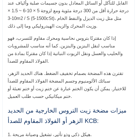
القابل للتآكل أو السائل المعادل بدون جسيمات صلبة وألياف عند
درجة حرارة أقل من 300 درجة مئوية ومع لزوجة 5 × 10-6 ~ 1.5 ×
10-3m2 / S (5-1500cSt)، مثل مثل زيت الديزل والنفط الخام
وزيت المحرك والزيت الهيدروليكي وما إلى ذلك.
إذا كان مقترنًا بتروس نحاسية ومحرك مقاوم للتسرب، فهو
مناسب لنقل البنزين والبنزين. كما أنه مناسب للمشروبات
والحليب والعسل ونقل الزيوت النباتية إذا كان مقترنًا بمادة من
الفولاذ المقاوم للصدأ.
تقترن هذه المضخة بصمام تخفيف الضغط. هناك الحديد الزهر،
سبائك الألومنيوم وجسم المضخة الفولاذ المقاوم للصدأ
للاختيار. يمكن أن يكون الختم عبارة عن ختم زيت أو ختم تعبئة أو
ختم ميكانيكي حسب طلب العميل.
ميزات مضخة زيت التروس الخارجية من الحديد
الزهر أو الفولاذ المقاوم للصدأ KCB:
1. هيكل ذكي وذو تأثير، تشغيل وصيانة مريحة.