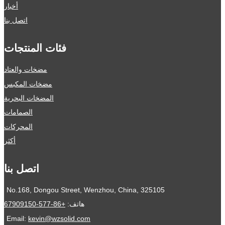
أخبار
اتصل بنا
فئات المنتجات
مضخات والعتاد
مضخات المكبس
المضخات البحرية
الصمامات
المحركات
أكثر
اتصل بنا
No.168, Dongou Street, Wenzhou, China, 325105
هاتف:
+86-577-67909150
Email:
kevin@wzsolid.com