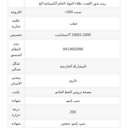
زيت بذور اللفت، طلاء المواد الخام الكيميائية الخ.
<300 سنت
اللزوجة
علامة
صلب
تجارية
جيجابايت/T 19001-2000
تخصيص
رمز
8413602990
النظام
المنسق
شكل
المشاركة الخارجية
شبكي
منحنى
دائري
الأسنان
مضخة تروس الخط العادي
يكتب
سي، إسو
شهادة
درجة
200
حرارة
سي، إسو، سغس
شهادة