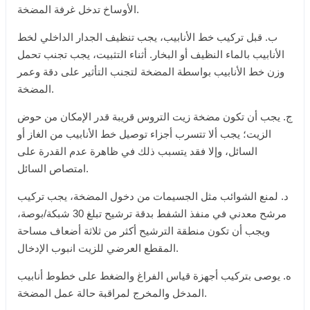
الأوساخ تدخل غرفة المضخة.
ب. قبل تركيب خط الأنابيب، يجب تنظيف الجدار الداخلي لخط
الأنابيب بالماء النظيف أو البخار. أثناء التثبيت، يجب تجنب تحمل
وزن خط الأنابيب بواسطة المضخة لتجنب التأثير على دقة وعمر
المضخة.
ج. يجب أن تكون مضخة زيت التروس قريبة قدر الإمكان من حوض
الزيت؛ يجب ألا تتسرب أجزاء توصيل خط الأنابيب من الغاز أو
السائل، وإلا فقد يتسبب ذلك في ظاهرة عدم القدرة على
امتصاص السائل.
د. لمنع الشوائب مثل الجسيمات من دخول المضخة، يجب تركيب
مرشح معدني في منفذ الشفط بدقة ترشيح تبلغ 30 شبكة/بوصة،
ويجب أن تكون منطقة الترشيح أكثر من ثلاثة أضعاف مساحة
المقطع العرضي للزيت انبوب الإدخال.
ه. يوصى بتركيب أجهزة قياس الفراغ والضغط على خطوط أنابيب
المدخل والمخرج لمراقبة حالة عمل المضخة.