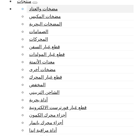
منتجات
مضخات والعتاد
مضخات المكبس
المضخات البحرية
الصمامات
المحركات
قطع غيار السفن
قطع غيار المولدات
معدات الأتمتة
مضخات أخرى
قطع غيار المحرك
المخفض
الشاحن التربيني
أداة بحرية
قطع غيار فورترست الالكترونية
أجزاء محرك الكمون
أجزاء محرك يانمار
أداة مراقبة إندا