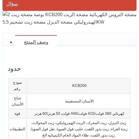
سؤال
وصف المنتج
حدود
نموذج
KCB200
رقم.
جناح
الأسنان المستقيمة
الأسنان
كهربائي 380 فولت/415 فولت/440 فولت 50 هرتز/60 هرتز
قوة
زيت الديزل، زيت المحرك، الزيت الهيدروليكي، زيت المحولات،
زبدة الغراء، زيت بذور اللفت، حليب فول الصويا، تفل فول الصويا،
التطبيقات
زيت بذور اللفت، طلاء المواد الخام الكيميائية الخ.