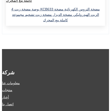
4 بوصة مضخة زيت KCB633 مضخة التروس الكهربائية مضخة
الزيت الهيدروليكي مضخة الديزل مضخة زيت تشحيم مجموعة
كاملة مع المحرك
شركة
معلومات عنا
منتجات
أخبار
اتصل بنا