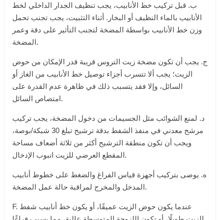
ب. قبل تركيب خط الأنابيب، يجب تنظيف الجدار الداخلي لخط
الأنابيب بالماء النظيف أو البخار. أثناء التثبيت، يجب تجنب تحمل
وزن خط الأنابيب بواسطة المضخة لتجنب التأثير على دقة وعمر
المضخة.
ج. يجب أن تكون مضخة زيت التروس قريبة قدر الإمكان من حوض
الزيت؛ يجب ألا تتسرب أجزاء توصيل خط الأنابيب من الغاز أو
السائل، وإلا فقد يتسبب ذلك في ظاهرة عدم القدرة على
امتصاص السائل.
د. لمنع الشوائب مثل الجسيمات من دخول المضخة، يجب تركيب
مرشح معدني في منفذ الشفط بدقة ترشيح تبلغ 30 شبكة/بوصة،
ويجب أن تكون منطقة الترشيح أكثر من ثلاثة أضعاف مساحة
المقطع العرضي للزيت انبوب الإدخال.
ه. يوصى بتركيب أجهزة قياس الفراغ والضغط على خطوط أنابيب
المدخل والمخرج لمراقبة حالة عمل المضخة.
F. عندما يكون حوض الزيت عميقًا، أو يكون خط أنابيب شفط
الزيت طويلًا، أو تكون اللزوجة المتوسطة عالية، مما يسبب فراغًا