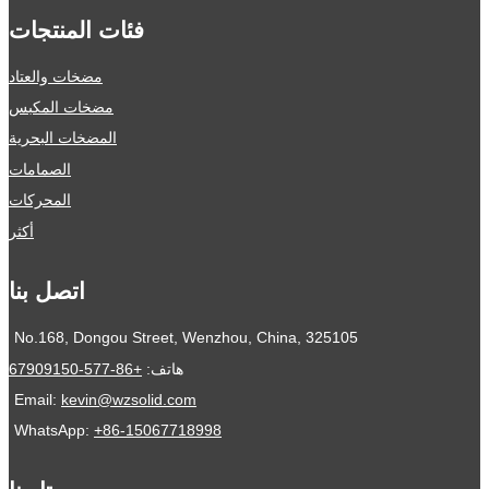
فئات المنتجات
مضخات والعتاد
مضخات المكبس
المضخات البحرية
الصمامات
المحركات
أكثر
اتصل بنا
No.168, Dongou Street, Wenzhou, China, 325105
هاتف:
+86-577-67909150
Email:
kevin@wzsolid.com
WhatsApp:
+86-15067718998