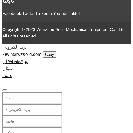
تابعنا
Facebook
Twitter
LinkedIn
Youtube
Tiktok
Copyright © 2023 Wenzhou Solid Mechanical Equipment Co., Ltd.
All rights reserved.
بريد إلكتروني
kevin@wzsolid.com
Copy
ال WhatsApp
سؤال
هاتف