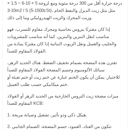
درجة حرارة أقل من 300 درجة مئوية ومع لزوجة 5 × 10-6 ~ 1.5 ×
10-3m2 / S (5-1500cSt)، مثل مثل زيت الديزل والنفط الخام
وزيت المحرك والزيت الهيدروليكي وما إلى ذلك.
إذا كان مقترنًا بتروس نحاسية ومحرك مقاوم للتسرب، فهو
مناسب لنقل البنزين والبنزين. كما أنه مناسب للمشروبات
والحليب والعسل ونقل الزيوت النباتية إذا كان مقترنًا بمادة من
الفولاذ المقاوم للصدأ.
تقترن هذه المضخة بصمام تخفيف الضغط. هناك الحديد الزهر،
سبائك الألومنيوم وجسم المضخة الفولاذ المقاوم للصدأ
للاختيار. يمكن أن يكون الختم عبارة عن ختم زيت أو ختم تعبئة أو
ختم ميكانيكي حسب طلب العميل.
ميزات مضخة زيت التروس الخارجية من الحديد الزهر أو الفولاذ
المقاوم للصدأ KCB:
1. هيكل ذكي وذو تأثير، تشغيل وصيانة مريحة.
2. تتكون من العتاد، العمود، جسم المضخة، الصمام الجانبي