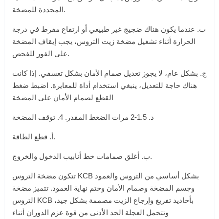
المحددة للمضخة.
ب. عندما يكون هناك ضجيج غير طبيعي أو ارتفاع مفرط في درجة
الحرارة أثناء تشغيل مضخة زيت التروس، يجب إيقاف المضخة
على الفور للفحص.
ج. بشكل عام، لا يجوز تعديل صمام الأمان بشكل تعسفي. إذا كانت
هناك حاجة للتعديل، ينبغي استخدام أداة للمعايرة. اضبط ضغط
القطع لصمام الأمان على المضخة
د. 1.5-2 مرات الضغط المقدر. 4. توقف المضخة
أ. قطع الطاقة.
ب. أغلق صمامات خط أنابيب الدخول والخروج.
تتكون مضخة التروس KCB بشكل أساسي من التروس والعمود
وجسم المضخة وصمام الأمان وختم نهاية العمود. تتميز مضخة
التروس KCB بأخاديد تفريغ وإرجاع الزيت مصممة بشكل جيد،
وتتحمل العجلة الحد الأدنى من قوة عزم الدوران أثناء