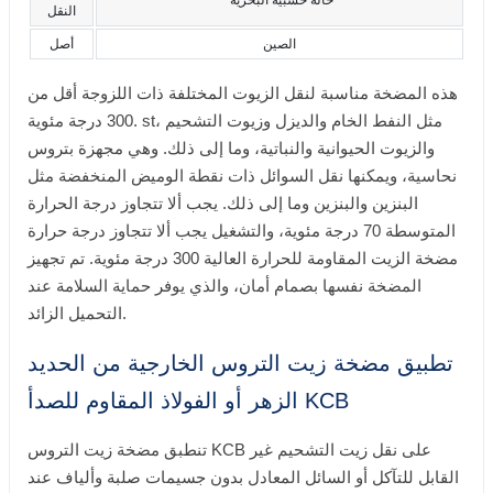
النقل
الصين
أصل
هذه المضخة مناسبة لنقل الزيوت المختلفة ذات اللزوجة أقل من
300 درجة مئوية. st، مثل النفط الخام والديزل وزيوت التشحيم
والزيوت الحيوانية والنباتية، وما إلى ذلك. وهي مجهزة بتروس
نحاسية، ويمكنها نقل السوائل ذات نقطة الوميض المنخفضة مثل
البنزين والبنزين وما إلى ذلك. يجب ألا تتجاوز درجة الحرارة
المتوسطة 70 درجة مئوية، والتشغيل يجب ألا تتجاوز درجة حرارة
مضخة الزيت المقاومة للحرارة العالية 300 درجة مئوية. تم تجهيز
المضخة نفسها بصمام أمان، والذي يوفر حماية السلامة عند
التحميل الزائد.
تطبيق مضخة زيت التروس الخارجية من الحديد
الزهر أو الفولاذ المقاوم للصدأ KCB
تنطبق مضخة زيت التروس KCB على نقل زيت التشحيم غير
القابل للتآكل أو السائل المعادل بدون جسيمات صلبة وألياف عند