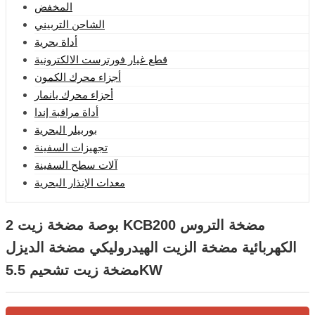
المخفض
الشاحن التربيني
أداة بحرية
قطع غيار فورترست الالكترونية
أجزاء محرك الكمون
أجزاء محرك يانمار
أداة مراقبة إندا
بوربيلر البحرية
تجهيزات السفينة
آلات سطح السفينة
معدات الإنذار البحرية
2 بوصة مضخة زيت KCB200 مضخة التروس
الكهربائية مضخة الزيت الهيدروليكي مضخة الديزل
مضخة زيت تشحيم 5.5KW