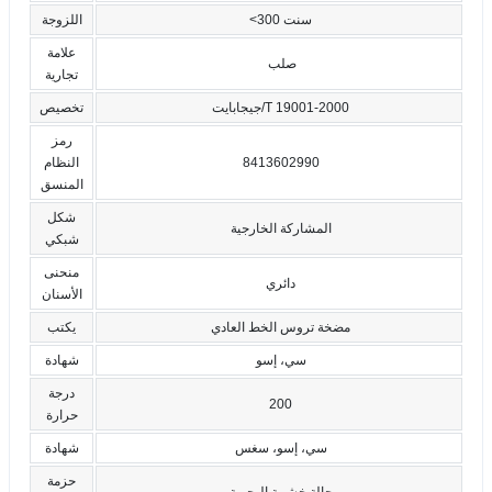
<300 سنت
اللزوجة
علامة
صلب
تجارية
جيجابايت/T 19001-2000
تخصيص
رمز
8413602990
النظام
المنسق
شكل
المشاركة الخارجية
شبكي
منحنى
دائري
الأسنان
مضخة تروس الخط العادي
يكتب
سي، إسو
شهادة
درجة
200
حرارة
سي، إسو، سغس
شهادة
حزمة
حالة خشبية البحرية