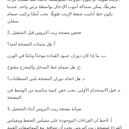
مفرطًا، يمكن سماكة أنبوب الإدخال بواسطة ترس واحد. عندما
يكون خط أنابيب شفط الزيت طويلًا، يجب أيضًا تركيب صمام
سفلي.
2. فحص مضخة زيت التروس قبل التشغيل
أ. هل مثبتات المضخة آمنة؟
ب. ما إذا كان دوران عمود القيادة موحدًا وثابتًا في الوزن.
ج. هل صمام خط المدخل والمخرج مفتوح.
د. هل اتجاه دوران المضخة يلبي المتطلبات؟
ه. قبل الاستخدام الأولي، يجب حقن كمية مناسبة من الوسط في
المضخة.
3. صيانة مضخة زيت التروس أثناء التشغيل
أ. لاحظ أن القراءات الموجودة على مقياس الضغط ومقياس
الفراغ لمضخة زيت التروس يجب أن تتوافق مع المواصفات الفنية