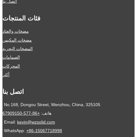
اتصل بنا
فئات المنتجات
مضخات والعتاد
مضخات المكبس
المضخات البحرية
الصمامات
المحركات
أكثر
اتصل بنا
No.168, Dongou Street, Wenzhou, China, 325105
هاتف:
+86-577-67909150
Email:
kevin@wzsolid.com
WhatsApp:
+86-15067718998