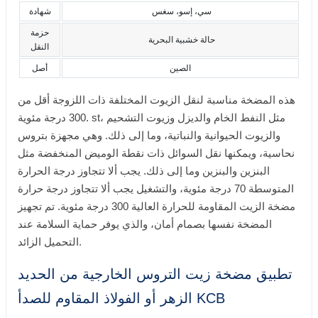
سي، إسو، سغس
شهادة
حزمة
حالة خشبية البحرية
النقل
الصين
أصل
هذه المضخة مناسبة لنقل الزيوت المختلفة ذات اللزوجة أقل من
300 درجة مئوية. st، مثل النفط الخام والديزل وزيوت التشحيم
والزيوت الحيوانية والنباتية، وما إلى ذلك. وهي مجهزة بتروس
نحاسية، ويمكنها نقل السوائل ذات نقطة الوميض المنخفضة مثل
البنزين والبنزين وما إلى ذلك. يجب ألا تتجاوز درجة الحرارة
المتوسطة 70 درجة مئوية، والتشغيل يجب ألا تتجاوز درجة حرارة
مضخة الزيت المقاومة للحرارة العالية 300 درجة مئوية. تم تجهيز
المضخة نفسها بصمام أمان، والذي يوفر حماية السلامة عند
التحميل الزائد.
تطبيق مضخة زيت التروس الخارجية من الحديد
الزهر أو الفولاذ المقاوم للصدأ KCB