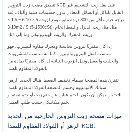
تنطبق مضخة زيت التروس KCB على نقل زيت التشحيم غير
القابل للتآكل أو السائل المعادل بدون جسيمات صلبة وألياف عند
درجة حرارة أقل من 300 درجة مئوية ومع لزوجة 5 × 10-6 ~ 1.5 ×
10-3m2 / S (5-1500cSt)، مثل مثل زيت الديزل والنفط الخام
وزيت المحرك والزيت الهيدروليكي وما إلى ذلك.
إذا كان مقترنًا بتروس نحاسية ومحرك مقاوم للتسرب، فهو
مناسب لنقل البنزين والبنزين. كما أنه مناسب للمشروبات
والحليب والعسل ونقل الزيوت النباتية إذا كان مقترنًا بمادة من
الفولاذ المقاوم للصدأ.
تقترن هذه المضخة بصمام تخفيف الضغط. هناك الحديد الزهر،
سبائك الألومنيوم وجسم المضخة الفولاذ المقاوم للصدأ
للاختيار. يمكن أن يكون الختم عبارة عن ختم زيت أو ختم تعبئة أو
ختم ميكانيكي حسب طلب العميل.
ميزات مضخة زيت التروس الخارجية من الحديد
الزهر أو الفولاذ المقاوم للصدأ KCB: