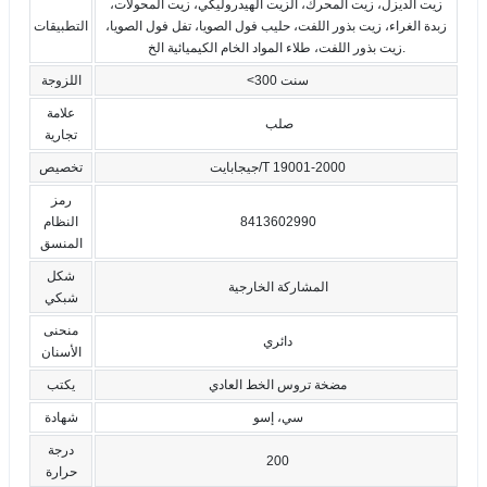
زيت الديزل، زيت المحرك، الزيت الهيدروليكي، زيت المحولات،
زبدة الغراء، زيت بذور اللفت، حليب فول الصويا، تفل فول الصويا،
التطبيقات
زيت بذور اللفت، طلاء المواد الخام الكيميائية الخ.
<300 سنت
اللزوجة
علامة
صلب
تجارية
جيجابايت/T 19001-2000
تخصيص
رمز
8413602990
النظام
المنسق
شكل
المشاركة الخارجية
شبكي
منحنى
دائري
الأسنان
مضخة تروس الخط العادي
يكتب
سي، إسو
شهادة
درجة
200
حرارة