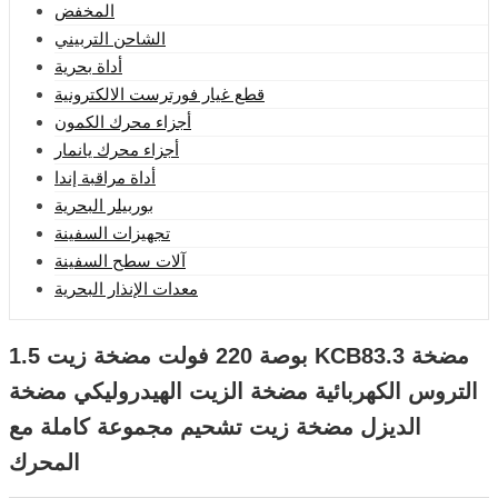
المخفض
الشاحن التربيني
أداة بحرية
قطع غيار فورترست الالكترونية
أجزاء محرك الكمون
أجزاء محرك يانمار
أداة مراقبة إندا
بوربيلر البحرية
تجهيزات السفينة
آلات سطح السفينة
معدات الإنذار البحرية
1.5 بوصة 220 فولت مضخة زيت KCB83.3 مضخة
التروس الكهربائية مضخة الزيت الهيدروليكي مضخة
الديزل مضخة زيت تشحيم مجموعة كاملة مع
المحرك