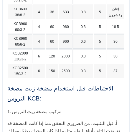
38/2.8-2
إثنان
KCB633
4
38
633
0.8
5
وعشرون
38/8-2
KCB960
4
60
960
0.3
5
18.5
60/3-2
KCB960
4
60
960
0.6
5
30
60/6-2
KCB2000
6
120
2000
0.3
5
30
120/3-2
KCB2500
6
150
2500
0.3
5
37
150/3-2
الاحتياطات قبل استخدام مضخة زيت مضخة
التروس KCB:
1. تركيب مضخة زيت التروس:
أ. قبل التثبيت، من الضروري التحقق مما إذا كانت المضخة قد
تعرضت للتلف أثناء النقل، مثل ما إذا كان المحرك رطبًا، وما إذا