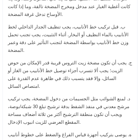
كانت أغطية الغبار عند مدخل ومخرج المضخة تالفة، وما إذا كانت
الأوساخ تدخل غرفة المضخة.
ب. قبل تركيب خط الأنابيب، يجب تنظيف الجدار الداخلي لخط
الأنابيب بالماء النظيف أو البخار. أثناء التثبيت، يجب تجنب تحمل
وزن خط الأنابيب بواسطة المضخة لتجنب التأثير على دقة وعمر
المضخة.
ج. يجب أن تكون مضخة زيت التروس قريبة قدر الإمكان من حوض
الزيت؛ يجب ألا تتسرب أجزاء توصيل خط الأنابيب من الغاز أو
السائل، وإلا فقد يتسبب ذلك في ظاهرة عدم القدرة على
امتصاص السائل.
د. لمنع الشوائب مثل الجسيمات من دخول المضخة، يجب تركيب
مرشح معدني في منفذ الشفط بدقة ترشيح تبلغ 30 شبكة/بوصة،
ويجب أن تكون منطقة الترشيح أكثر من ثلاثة أضعاف مساحة
المقطع العرضي للزيت انبوب الإدخال.
ه. يوصى بتركيب أجهزة قياس الفراغ والضغط على خطوط أنابيب