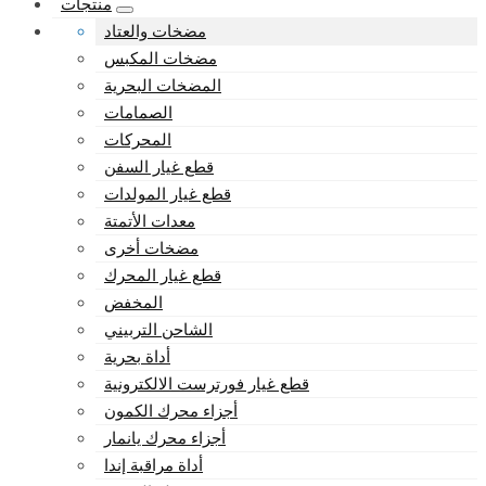
منتجات
مضخات والعتاد
مضخات المكبس
المضخات البحرية
الصمامات
المحركات
قطع غيار السفن
قطع غيار المولدات
معدات الأتمتة
مضخات أخرى
قطع غيار المحرك
المخفض
الشاحن التربيني
أداة بحرية
قطع غيار فورترست الالكترونية
أجزاء محرك الكمون
أجزاء محرك يانمار
أداة مراقبة إندا