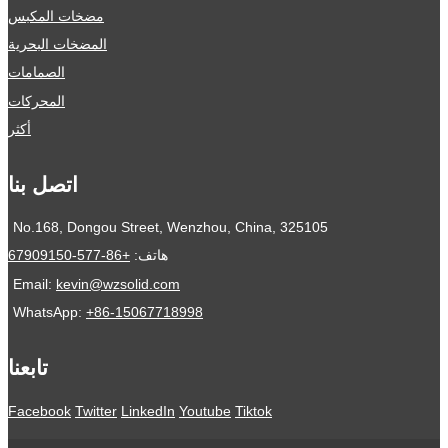
مضخات المكبس
المضخات البحرية
الصمامات
المحركات
أكثر
اتصل بنا
No.168, Dongou Street, Wenzhou, China, 325105
هاتف:
+86-577-67909150
Email:
kevin@wzsolid.com
WhatsApp:
+86-15067718998
تابعنا
Facebook
Twitter
LinkedIn
Youtube
Tiktok