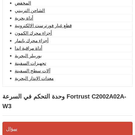
المخفض
الشاحن التربيني
أداة بحرية
قطع غيار فورترست الالكترونية
أجزاء محرك الكمون
أجزاء محرك يانمار
أداة مراقبة إندا
بوربيلر البحرية
تجهيزات السفينة
آلات سطح السفينة
معدات الإنذار البحرية
وحدة التحكم في السرعة Fortrust C2002A02A-
W3
سؤال