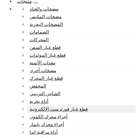
منتجات
مضخات والعتاد
مضخات المكبس
المضخات البحرية
الصمامات
المحركات
قطع غيار السفن
قطع غيار المولدات
معدات الأتمتة
مضخات أخرى
قطع غيار المحرك
المخفض
الشاحن التربيني
أداة بحرية
قطع غيار فورترست الالكترونية
أجزاء محرك الكمون
أجزاء محرك يانمار
أداة مراقبة إندا