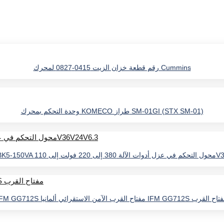
رقم قطعة خزان الزيت 0415-0827 لمحرك Cummins
وحدة التحكم بمحرك KOMECO طراز SM-01GI (STX SM-01)
إلى 110V36V24V6.3
IFM مفتاح القرب الآمن الاستقرائي ألمانيا IFM GG712S مفتاح القرب