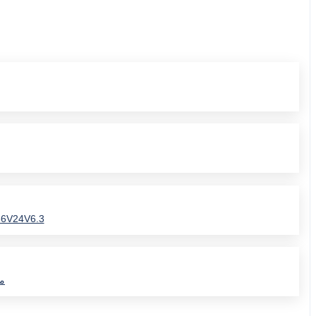
Yunwei JBK5-150VA محول التحكم في عزل أدوات الآلة 380 إلى 220 فولت 
 GG712S