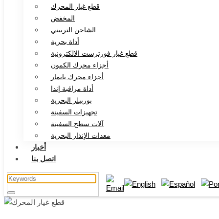
قطع غيار المحرك
المخفض
الشاحن التربيني
أداة بحرية
قطع غيار فورترست الالكترونية
أجزاء محرك الكمون
أجزاء محرك يانمار
أداة مراقبة إندا
بوربيلر البحرية
تجهيزات السفينة
آلات سطح السفينة
معدات الإنذار البحرية
أخبار
اتصل بنا