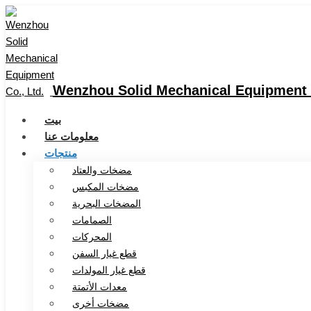
Wenzhou Solid Mechanical Equipment C
بيت
معلومات عنا
منتجات
مضخات والعتاد
مضخات المكبس
المضخات البحرية
الصمامات
المحركات
قطع غيار السفن
قطع غيار المولدات
معدات الأتمتة
مضخات أخرى