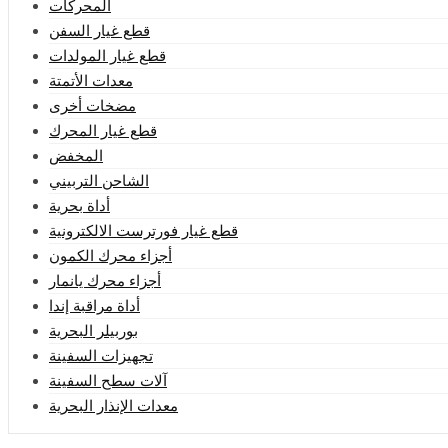
المحركات
قطع غيار السفن
قطع غيار المولدات
معدات الأتمتة
مضخات أخرى
قطع غيار المحرك
المخفض
الشاحن التربيني
أداة بحرية
قطع غيار فورترست الالكترونية
أجزاء محرك الكمون
أجزاء محرك يانمار
أداة مراقبة إندا
بوربيلر البحرية
تجهيزات السفينة
آلات سطح السفينة
معدات الإنذار البحرية