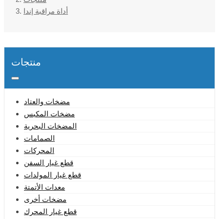
أداة مراقبة إندا
منتجات
مضخات والعتاد
مضخات المكبس
المضخات البحرية
الصمامات
المحركات
قطع غيار السفن
قطع غيار المولدات
معدات الأتمتة
مضخات أخرى
قطع غيار المحرك