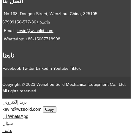
اتصل بنا
No.168, Dongou Street, Wenzhou, China, 325105
هاتف:
+86-577-67909150
Email:
kevin@wzsolid.com
WhatsApp:
+86-15067718998
تابعنا
Facebook
Twitter
LinkedIn
Youtube
Tiktok
Copyright © 2023 Wenzhou Solid Mechanical Equipment Co., Ltd.
All rights reserved.
بريد إلكتروني
kevin@wzsolid.com
Copy
ال WhatsApp
سؤال
هاتف