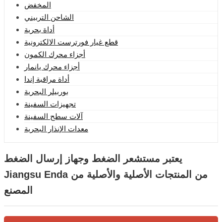
المخفض
الشاحن التربيني
أداة بحرية
قطع غيار فورترست الالكترونية
أجزاء محرك الكمون
أجزاء محرك يانمار
أداة مراقبة إندا
بوربيلر البحرية
تجهيزات السفينة
آلات سطح السفينة
معدات الإنذار البحرية
يعتبر مستشعر الضغط وجهاز إرسال الضغط
Jiangsu Enda من المنتجات الأصلية والأصلية من
المصنع