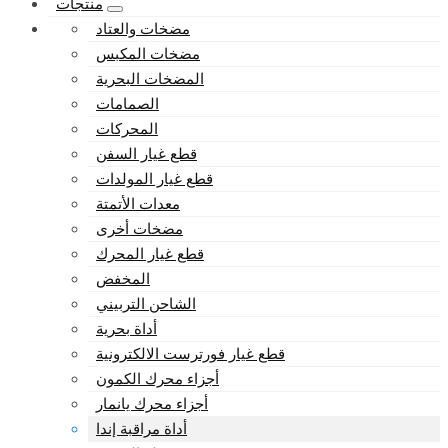
منتجات
مضخات والعتاد
مضخات المكبس
المضخات البحرية
الصمامات
المحركات
قطع غيار السفن
قطع غيار المولدات
معدات الأتمتة
مضخات أخرى
قطع غيار المحرك
المخفض
الشاحن التربيني
أداة بحرية
قطع غيار فورترست الالكترونية
أجزاء محرك الكمون
أجزاء محرك يانمار
أداة مراقبة إندا