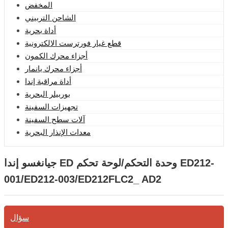
المخفض
الشاحن التربيني
أداة بحرية
قطع غيار فورترست الالكترونية
أجزاء محرك الكمون
أجزاء محرك يانمار
أداة مراقبة إندا
بوربيلر البحرية
تجهيزات السفينة
آلات سطح السفينة
معدات الإنذار البحرية
جيانغسو إندا ED وحدة التحكم/لوحة تحكم ED212-
001/ED212-003/ED212FLC2_ AD2
سؤال