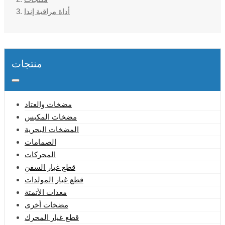
أداة مراقبة إندا
منتجات
مضخات والعتاد
مضخات المكبس
المضخات البحرية
الصمامات
المحركات
قطع غيار السفن
قطع غيار المولدات
معدات الأتمتة
مضخات أخرى
قطع غيار المحرك