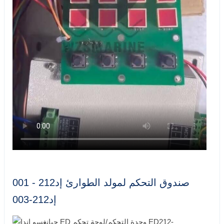
صندوق التحكم لمولد الطوارئ إد212 - 001
إد212-003