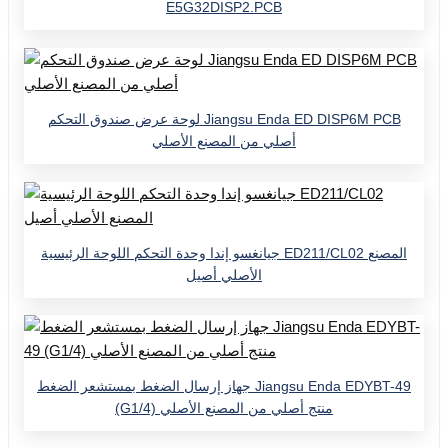
E5G32DISP2.PCB
لوحة عرض صندوق التحكم Jiangsu Enda ED DISP6M PCB
أصلي من المصنع الأصلي
جيانغسو إندا وحدة التحكم اللوحة الرئيسية ED211/CL02 المصنع
الأصلي أصيل
جهاز إرسال الضغط بمستشعر الضغط Jiangsu Enda EDYBT-49
(G1/4) منتج أصلي من المصنع الأصلي