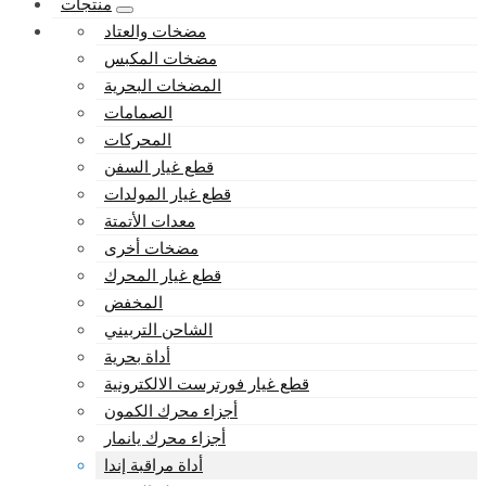
منتجات
مضخات والعتاد
مضخات المكبس
المضخات البحرية
الصمامات
المحركات
قطع غيار السفن
قطع غيار المولدات
معدات الأتمتة
مضخات أخرى
قطع غيار المحرك
المخفض
الشاحن التربيني
أداة بحرية
قطع غيار فورترست الالكترونية
أجزاء محرك الكمون
أجزاء محرك يانمار
أداة مراقبة إندا