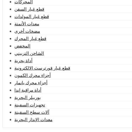
المحركات
قطع غيار السفن
قطع غيار المولدات
معدات الأتمتة
مضخات أخرى
قطع غيار المحرك
المخفض
الشاحن التربيني
أداة بحرية
قطع غيار فورترست الالكترونية
أجزاء محرك الكمون
أجزاء محرك يانمار
أداة مراقبة إندا
بوربيلر البحرية
تجهيزات السفينة
آلات سطح السفينة
معدات الإنذار البحرية