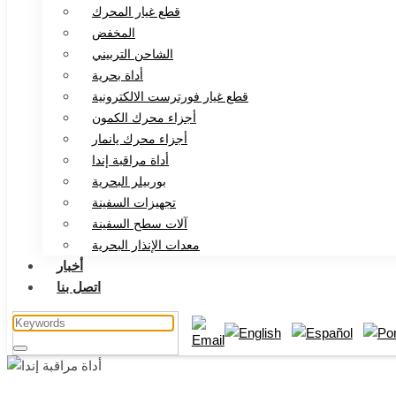
قطع غيار المحرك
المخفض
الشاحن التربيني
أداة بحرية
قطع غيار فورترست الالكترونية
أجزاء محرك الكمون
أجزاء محرك يانمار
أداة مراقبة إندا
بوربيلر البحرية
تجهيزات السفينة
آلات سطح السفينة
معدات الإنذار البحرية
أخبار
اتصل بنا