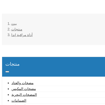
بيت
منتجات
أداة مراقبة إندا
منتجات
مضخات والعتاد
مضخات المكبس
المضخات البحرية
الصمامات