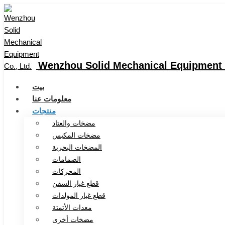
Wenzhou Solid Mechanical Equipment C
بيت
معلومات عنا
منتجات
مضخات والعتاد
مضخات المكبس
المضخات البحرية
الصمامات
المحركات
قطع غيار السفن
قطع غيار المولدات
معدات الأتمتة
مضخات أخرى