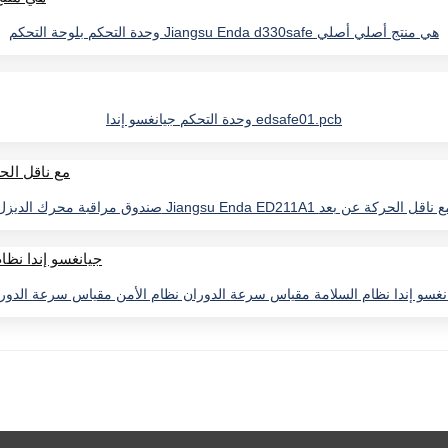
وحدة التحكم بلوحة التحكم Jiangsu Enda d330safe هي منتج أصلي أصلي
وحدة التحكم جيانغسو إندا edsafe01.pcb
وق مراقبة محرك الديزل Jiangsu Enda ED211A1 مع ناقل الحركة عن بعد
نغسو إندا نظام السلامة مقياس سرعة الدوران نظام الأمن مقياس سرعة الدور