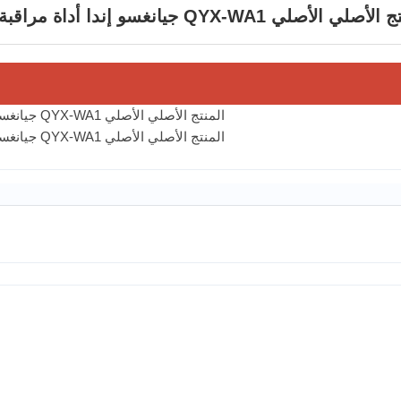
مراقبة محرك الديزل أداة نقل عن بعد/عرض التحكم عن بعد QYX-WA1 المنتج الأصلي الأصلي