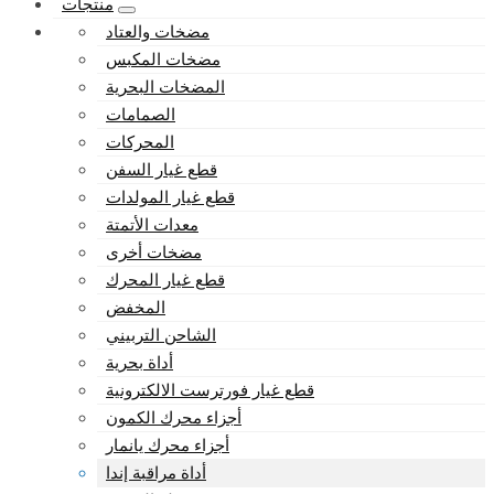
منتجات
مضخات والعتاد
مضخات المكبس
المضخات البحرية
الصمامات
المحركات
قطع غيار السفن
قطع غيار المولدات
معدات الأتمتة
مضخات أخرى
قطع غيار المحرك
المخفض
الشاحن التربيني
أداة بحرية
قطع غيار فورترست الالكترونية
أجزاء محرك الكمون
أجزاء محرك يانمار
أداة مراقبة إندا