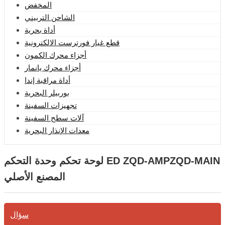
المخفض
الشاحن التربيني
أداة بحرية
قطع غيار فورترست الالكترونية
أجزاء محرك الكمون
أجزاء محرك يانمار
أداة مراقبة إندا
بوربيلر البحرية
تجهيزات السفينة
آلات سطح السفينة
معدات الإنذار البحرية
لوحة تحكم وحدة التحكم ED ZQD-AMPZQD-MAIN
المصنع الأصلي
سؤال