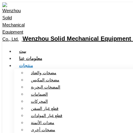
Wenzhou Solid Mechanical Equipment C
بيت
معلومات عنا
منتجات
مضخات والعتاد
مضخات المكبس
المضخات البحرية
الصمامات
المحركات
قطع غيار السفن
قطع غيار المولدات
معدات الأتمتة
مضخات أخرى