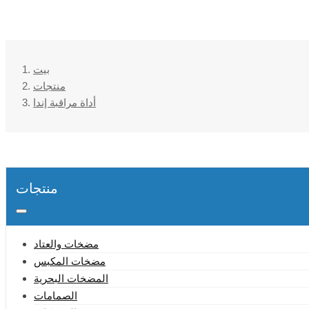
بيت
منتجات
أداة مراقبة إندا
منتجات
مضخات والعتاد
مضخات المكبس
المضخات البحرية
الصمامات