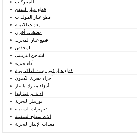
المحركات
قطع غيار السفن
قطع غيار المولدات
معدات الأتمتة
مضخات أخرى
قطع غيار المحرك
المخفض
الشاحن التربيني
أداة بحرية
قطع غيار فورترست الالكترونية
أجزاء محرك الكمون
أجزاء محرك يانمار
أداة مراقبة إندا
بوربيلر البحرية
تجهيزات السفينة
آلات سطح السفينة
معدات الإنذار البحرية