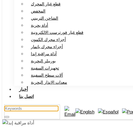
قطع غيار المحرك
المخفض
الشاحن التربيني
أداة بحرية
قطع غيار فورترست الالكترونية
أجزاء محرك الكمون
أجزاء محرك يانمار
أداة مراقبة إندا
بوربيلر البحرية
تجهيزات السفينة
آلات سطح السفينة
معدات الإنذار البحرية
أخبار
اتصل بنا