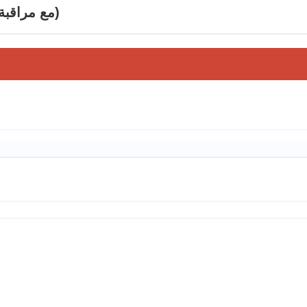
مراقب محرك الديزل ED211YD2-1 (مع مراقبة التحكم عن بعد)