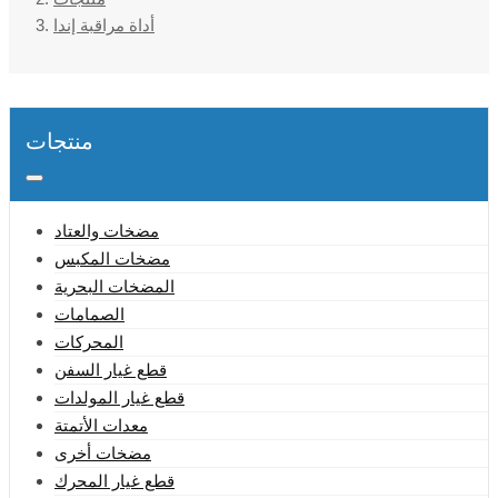
أداة مراقبة إندا
منتجات
مضخات والعتاد
مضخات المكبس
المضخات البحرية
الصمامات
المحركات
قطع غيار السفن
قطع غيار المولدات
معدات الأتمتة
مضخات أخرى
قطع غيار المحرك