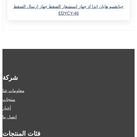
جيانغسو هايان إندا إد جهاز استشعار الضغط جهاز إرسال الضغط
EDYCY-46
شركة
معلومات عنا
منتجات
أخبار
اتصل بنا
فئات المنتجات