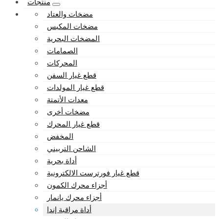
منتجات
مضخات والعتاد
مضخات المكبس
المضخات البحرية
الصمامات
المحركات
قطع غيار السفن
قطع غيار المولدات
معدات الأتمتة
مضخات أخرى
قطع غيار المحرك
المخفض
الشاحن التربيني
أداة بحرية
قطع غيار فورترست الالكترونية
أجزاء محرك الكمون
أجزاء محرك يانمار
أداة مراقبة إندا