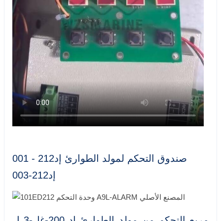
صندوق التحكم لمولد الطوارئ إد212 - 001
إد212-003
مربع التحكم من مولد الطوارئ إد 200-غل-3 ل