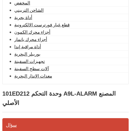
المخفض
الشاحن التربيني
أداة بحرية
قطع غيار فورترست الالكترونية
أجزاء محرك الكمون
أجزاء محرك يانمار
أداة مراقبة إندا
بوربيلر البحرية
تجهيزات السفينة
آلات سطح السفينة
معدات الإنذار البحرية
101ED212 وحدة التحكم A9L-ALARM المصنع
الأصلي
سؤال