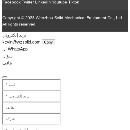
Facebook
Twitter
LinkedIn
Youtube
Tiktok
Copyright © 2023 Wenzhou Solid Mechanical Equipment Co., Ltd.
All rights reserved.
بريد إلكتروني
kevin@wzsolid.com
Copy
ال WhatsApp
سؤال
هاتف