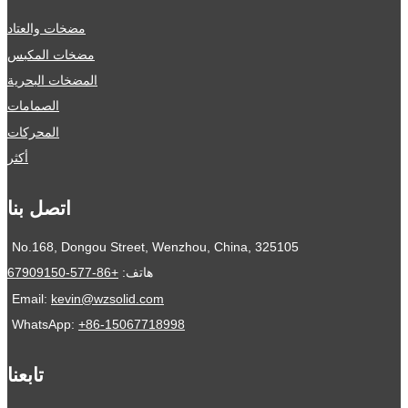
مضخات والعتاد
مضخات المكبس
المضخات البحرية
الصمامات
المحركات
أكثر
اتصل بنا
No.168, Dongou Street, Wenzhou, China, 325105
هاتف:
+86-577-67909150
Email:
kevin@wzsolid.com
WhatsApp:
+86-15067718998
تابعنا