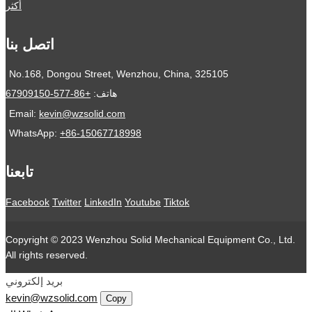
أكثر
اتصل بنا
No.168, Dongou Street, Wenzhou, China, 325105
هاتف:
+86-577-67909150
Email:
kevin@wzsolid.com
WhatsApp:
+86-15067718998
تابعنا
Facebook
Twitter
LinkedIn
Youtube
Tiktok
Copyright © 2023 Wenzhou Solid Mechanical Equipment Co., Ltd.
All rights reserved.
بريد إلكتروني
kevin@wzsolid.com
Copy