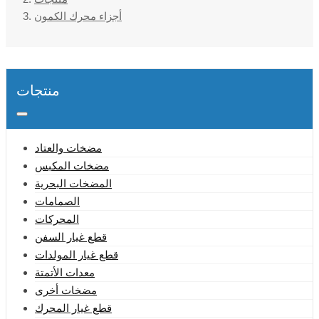
أجزاء محرك الكمون
منتجات
مضخات والعتاد
مضخات المكبس
المضخات البحرية
الصمامات
المحركات
قطع غيار السفن
قطع غيار المولدات
معدات الأتمتة
مضخات أخرى
قطع غيار المحرك