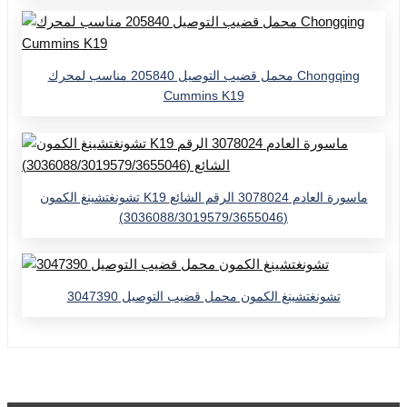
محمل قضيب التوصيل 205840 مناسب لمحرك Chongqing
Cummins K19
تشونغتشينغ الكمون K19 ماسورة العادم 3078024 الرقم الشائع
(3036088/3019579/3655046)
تشونغتشينغ الكمون محمل قضيب التوصيل 3047390