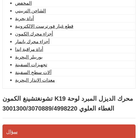
المخفض
الشاحن التربيني
أداة بحرية
قطع غيار فورترست الالكترونية
أجزاء محرك الكمون
أجزاء محرك يانمار
أداة مراقبة إندا
بوربيلر البحرية
تجهيزات السفينة
آلات سطح السفينة
معدات الإنذار البحرية
تشونغتشينغ الكمون K19 محرك الديزل المبرد لوحة
الغطاء العلوي 3001300/3070889/4998220
سؤال