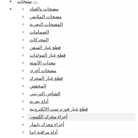
منتجات
مضخات والعتاد
مضخات المكبس
المضخات البحرية
الصمامات
المحركات
قطع غيار السفن
قطع غيار المولدات
معدات الأتمتة
مضخات أخرى
قطع غيار المحرك
المخفض
الشاحن التربيني
أداة بحرية
قطع غيار فورترست الالكترونية
أجزاء محرك الكمون
أجزاء محرك يانمار
أداة مراقبة إندا